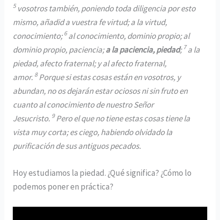
5
vosotros también, poniendo toda diligencia por esto
mismo, añadid a vuestra fe virtud; a la virtud,
6
conocimiento;
al conocimiento, dominio propio; al
7
dominio propio, paciencia;
a la paciencia, piedad
;
a la
piedad, afecto fraternal; y al afecto fraternal,
8
amor.
Porque si estas cosas están en vosotros, y
abundan, no os dejarán estar ociosos ni sin fruto en
cuanto al conocimiento de nuestro Señor
9
Jesucristo.
Pero el que no tiene estas cosas tiene la
vista muy corta; es ciego, habiendo olvidado la
purificación de sus antiguos pecados.
Hoy estudiamos la piedad. ¿Qué significa? ¿Cómo lo
podemos poner en práctica?