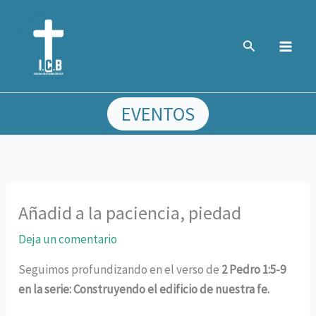
Ir
al
Buscar
contenido
EVENTOS
Añadid a la paciencia, piedad
Deja un comentario
Seguimos profundizando en el verso de
2 Pedro 1:5-9
en la serie: Construyendo el edificio de nuestra fe.