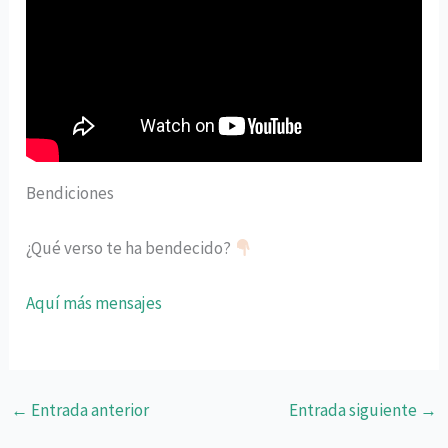
Bendiciones
¿Qué verso te ha bendecido?
Aquí más mensajes
←
Entrada anterior
Entrada siguiente
→