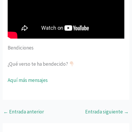
Bendiciones
¿Qué verso te ha bendecido?
Aquí más mensajes
←
Entrada anterior
Entrada siguiente
→