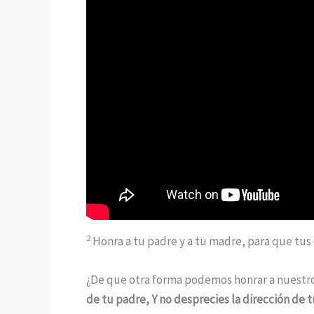
2
Honra a tu padre y a tu madre, para que tus d
¿De que otra forma podemos honrar a nuestro
de tu padre, Y no desprecies la dirección de 