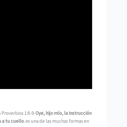
Proverbios 1:8-9.
Oye, hijo mío, la instrucción
 a tu cuello.
es una de las muchas formas en