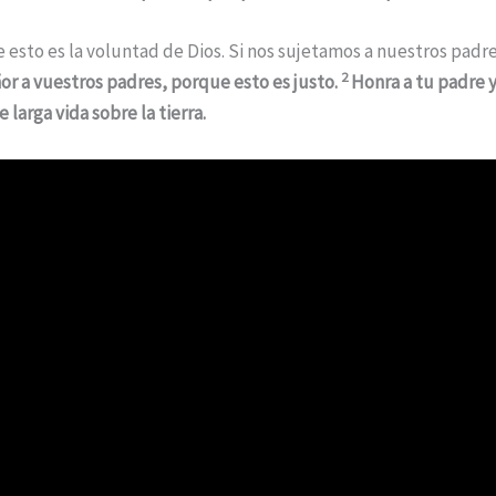
to es la voluntad de Dios. Si nos sujetamos a nuestros padres 
2
or a vuestros padres, porque esto es justo.
Honra a tu padre 
 larga vida sobre la tierra.