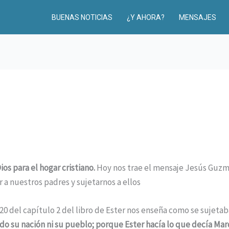
BUENAS NOTICIAS
¿Y AHORA?
MENSAJES
os para el hogar cristiano.
Hoy nos trae el mensaje Jesús Guzmán
a nuestros padres y sujetarnos a ellos
 20 del capítulo 2 del libro de Ester nos enseña como se sujet
o su nación ni su pueblo; porque Ester hacía lo que decía M