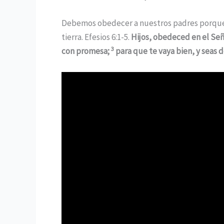
Debemos obedecer a nuestros padres porque es
tierra. Efesios 6:1-5.
Hijos, obedeced en el Señ
3
con promesa;
para que te vaya bien, y seas de