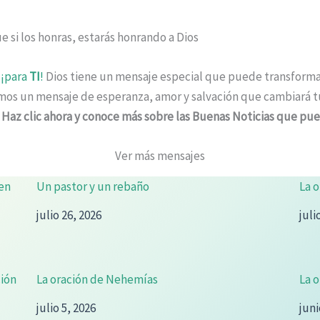
 si los honras, estarás honrando a Dios
 ¡para
TI
!
Dios tiene un mensaje especial que puede transformar 
timos un mensaje de esperanza, amor y salvación que cambiará 
.
Haz clic ahora y conoce más sobre las Buenas Noticias que pu
Ver más mensajes
 en
Un pastor y un rebaño
La o
julio 26, 2026
juli
ción
La oración de Nehemías
La o
julio 5, 2026
juni