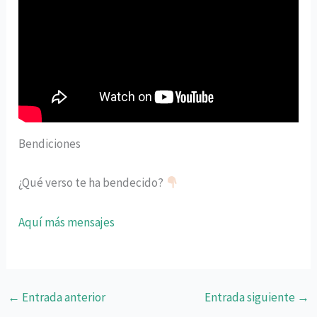
Bendiciones
¿Qué verso te ha bendecido?
Aquí más mensajes
←
Entrada anterior
Entrada siguiente
→