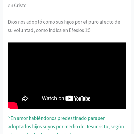
en Cristo
Dios nos adoptó como sus hijos por el puro afecto de
su voluntad, como indica en Efesios 1:5
5
En amor habiéndonos predestinado para ser
adoptados hijos suyos por medio de Jesucristo, según