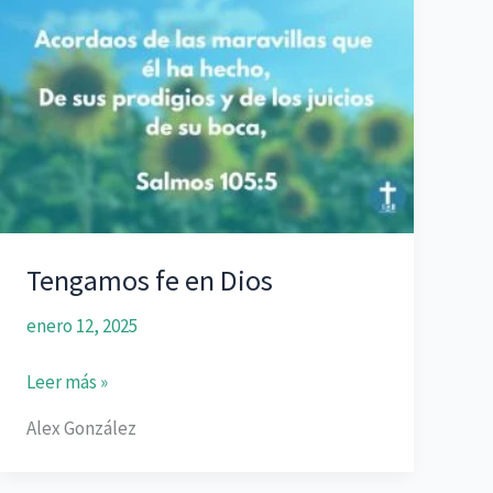
meditación
de
la
Palabra
Tengamos fe en Dios
enero 12, 2025
Tengamos
Leer más »
fe
Alex González
en
Dios