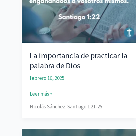
La importancia de practicar la
palabra de Dios
febrero 16, 2025
La
Leer más »
importancia
Nicolás Sánchez. Santiago 1:21-25
de
practicar
la
palabra