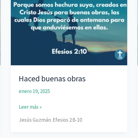
Haced buenas obras
enero 19, 2025
Haced
Leer más »
buenas
Jesús Guzmán. Efesios 2:8-10
obras