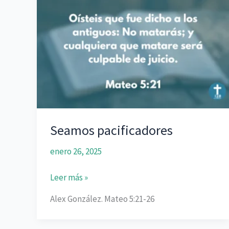
de
Dios
Seamos pacificadores
enero 26, 2025
Seamos
Leer más »
pacificadores
Alex González. Mateo 5:21-26