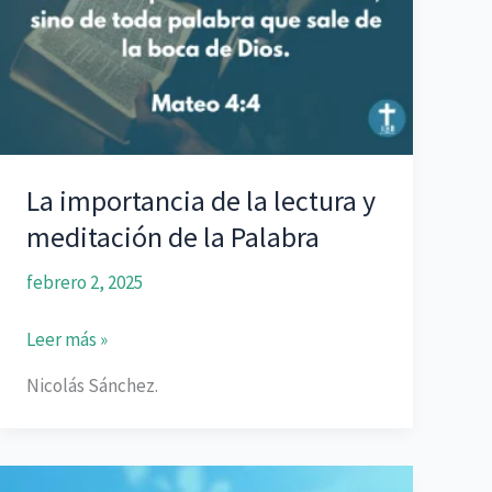
La importancia de la lectura y
meditación de la Palabra
febrero 2, 2025
La
Leer más »
importancia
Nicolás Sánchez.
de
la
lectura
y