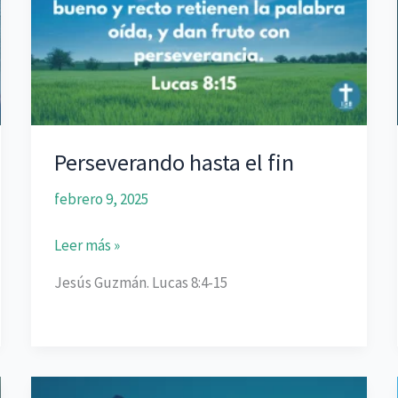
Perseverando hasta el fin
febrero 9, 2025
Perseverando
Leer más »
hasta
Jesús Guzmán. Lucas 8:4-15
el
fin