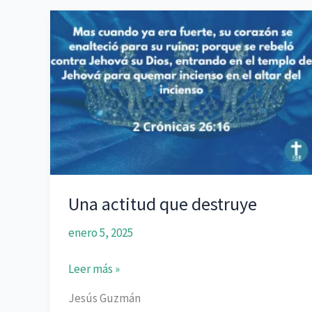
Una actitud que destruye
enero 5, 2025
Una
Leer más »
actitud
Jesús Guzmán
que