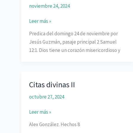
noviembre 24, 2024
El
Leer más »
Dios
Predica del domingo 24 de noviembre por
de
Jesús Guzmán, pasaje principal 2 Samuel
mi
12:1. Dios tiene un corazón misericordioso y
misericordia
Citas divinas II
octubre 27, 2024
Citas
Leer más »
divinas
Alex González. Hechos 8
II