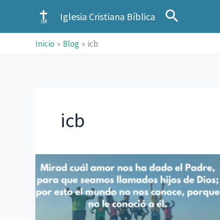
Ir
Buscar
Iglesia Cristiana Bíblica
al
contenido
Inicio
Blog
icb
icb