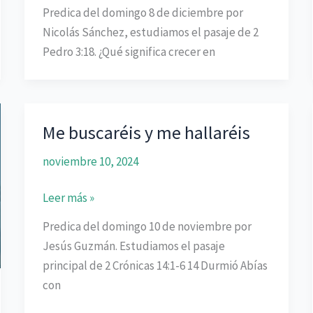
en
Predica del domingo 8 de diciembre por
la
Nicolás Sánchez, estudiamos el pasaje de 2
gracia
Pedro 3:18. ¿Qué significa crecer en
Me buscaréis y me hallaréis
noviembre 10, 2024
Me
Leer más »
buscaréis
Predica del domingo 10 de noviembre por
y
Jesús Guzmán. Estudiamos el pasaje
me
principal de 2 Crónicas 14:1-6 14 Durmió Abías
hallaréis
con